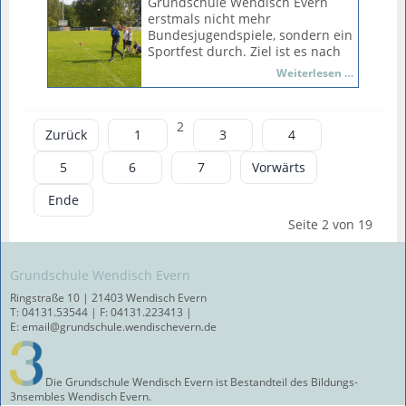
Grundschule Wendisch Evern
Helferinnen und Helfern!
erstmals nicht mehr
Bundesjugendspiele, sondern ein
Sportfest durch. Ziel ist es nach
wie vor die Kraft, die Ausdauer,
Sportfest
Weiterlesen …
die Koordinationsfähigkeit und
2024
die Schnelligkeit der Schülerinnen
und Schüler abzubilden, die
2
Übungsformate haben sich aber
Zurück
1
3
4
geändert. Jede Schülerin und
jeder Schüler hat die Möglichkeit,
5
6
7
Vorwärts
mit der entsprechenden
Punktzahl ein Deutsches
Ende
Sportabzeichen zu bekommen.
Seite 2 von 19
Gemeinsam mit dem Zeugnis gibt
es eine Urkunde für die Stufen
"Bronze", "Silber" und "Gold".
Grundschule Wendisch Evern
Bereits im Mai waren die
Ringstraße 10 | 21403 Wendisch Evern
Schülerinnen und Schüler für das
T: 04131.53544 | F: 04131.223413 |
Laufabzeichen 15, 30 oder 60
E: email@grundschule.wendischevern.de
Minuten gelaufen. Auch diese
Leistung konnte für das Deutche
Laufabzeichen genutzt werden.
Die Grundschule Wendisch Evern ist Bestandteil des Bildungs-
3nsembles Wendisch Evern.
Bei strahlendem Wetter waren die