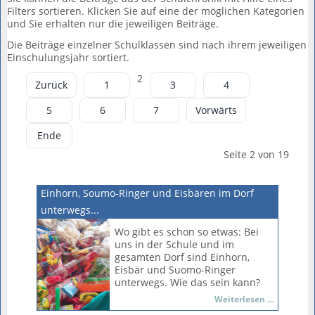
Filters sortieren. Klicken Sie auf eine der möglichen Kategorien
und Sie erhalten nur die jeweiligen Beiträge.
Die Beiträge einzelner Schulklassen sind nach ihrem jeweiligen
Einschulungsjahr sortiert.
2
Zurück
1
3
4
5
6
7
Vorwärts
Ende
Seite 2 von 19
Einhorn, Soumo-Ringer und Eisbären im Dorf
unterwegs...
Wo gibt es schon so etwas: Bei
uns in der Schule und im
gesamten Dorf sind Einhorn,
Eisbär und Suomo-Ringer
unterwegs. Wie das sein kann?
Natürlich beim alljährlichen
Einhorn,
Weiterlesen …
Faschingsfest, das am
Soumo-