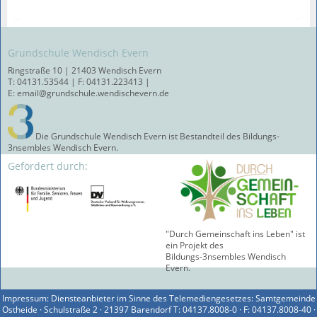
Grundschule Wendisch Evern
Ringstraße 10 | 21403 Wendisch Evern
T: 04131.53544 | F: 04131.223413 |
E: email@grundschule.wendischevern.de
Die Grundschule Wendisch Evern ist Bestandteil des Bildungs-
3nsembles Wendisch Evern.
Gefördert durch:
"Durch Gemeinschaft ins Leben" ist
ein Projekt des
Bildungs-3nsembles Wendisch
Evern.
Impressum: Diensteanbieter im Sinne des Telemediengesetzes: Samtgemeinde
Ostheide · Schulstraße 2 · 21397 Barendorf T: 04137.8008-0 · F: 04137.8008-40 ·