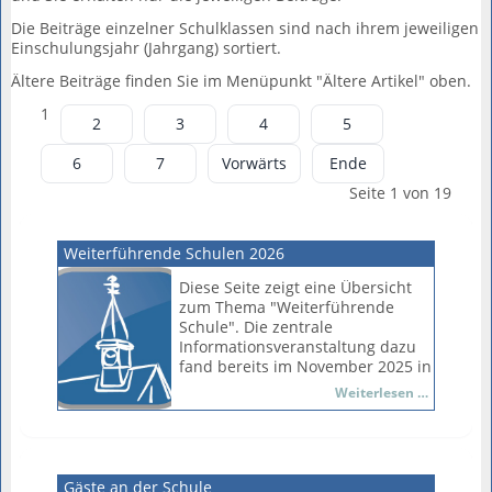
Die Beiträge einzelner Schulklassen sind nach ihrem jeweiligen
Einschulungsjahr (Jahrgang) sortiert.
Ältere Beiträge finden Sie im Menüpunkt "Ältere Artikel" oben.
1
2
3
4
5
6
7
Vorwärts
Ende
Seite 1 von 19
Weiterführende Schulen 2026
Diese Seite zeigt eine Übersicht
zum Thema "Weiterführende
Schule". Die zentrale
Informationsveranstaltung dazu
fand bereits im November 2025 in
Lüneburg statt.
Weiterfü
Weiterlesen …
Schulen
2026
Gäste an der Schule