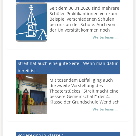
Seit dem 06.01.2026 sind mehrere
Schüler-Praktikantinnen von zum
Beispiel verschiedenen Schulen
bei uns an der Schule. Auch von
der Universität kommen noch
zwei hinzu. Die verschiedenen
Gäste
Weiterlesen …
Praktika gehen noch bis zu den
an
Sommerferien. Teilweise
der
übernehmen die Praktikantinnen
Schule
und Praktikanten auch Teile des
Unterrichts, zumindest aber
Streit hat auch eine gute Seite - Wenn man dafür
hospitieren sie in den Klassen.
bereit ist...
Mit tosendem Beifall ging auch
die zweite Vorstellung des
Theaterstückes "Streit macht eine
bessere Gemeinschaft" der 4.
Klasse der Grundschule Wendisch
Evern am Donnerstag, den
Streit
Weiterlesen …
18.12.2025, zuende. Monatelang
hat
hatten sich die Schülerinnen und
auch
Schüler intensiv auf diesen Tag
eine
vorbereitet. Das Stück, das die
gute
Geschichte einer vierten Klasse in
Vorlesekino in Klasse 1
Seite