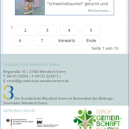
Besonders aufregend: Nach dem
"Schweinebaumel" geturnt und
Sommer werden das die
konnten so ungewohnte Grenz-
Dei
Patenkinder für die jetzigen
Weiterlesen …
und Körpererfahrungen machen.
ganze
Drittklässler, dann Viertklässler
Das erfordert Mut, Kraft und
Welt
sein. Die Vorfreude war danach
Ausdauer!
steht
auf beiden Seiten umso größer.
1
2
3
4
5
Kopf
"Die sind so süß!", meinte eine
Schülerin begeistert. Wir sehen
6
7
Vorwärts
Ende
uns wieder - beim nächsten
Treffen im Sommer!
Seite 1 von 19
Grundschule Wendisch Evern
Ringstraße 10 | 21403 Wendisch Evern
T: 04131.53544 | F: 04131.223413 |
E: email@grundschule.wendischevern.de
Die Grundschule Wendisch Evern ist Bestandteil des Bildungs-
3nsembles Wendisch Evern.
Gefördert durch: