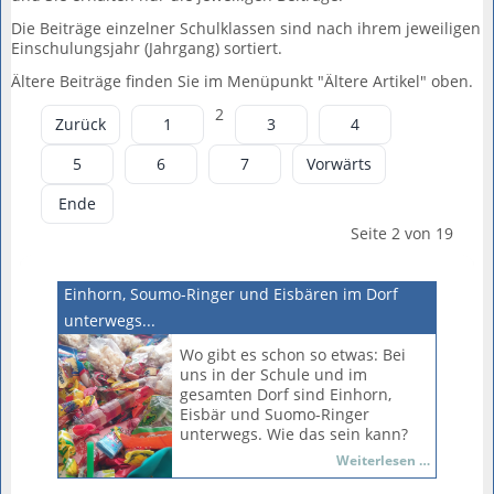
Die Beiträge einzelner Schulklassen sind nach ihrem jeweiligen
Einschulungsjahr (Jahrgang) sortiert.
Ältere Beiträge finden Sie im Menüpunkt "Ältere Artikel" oben.
2
Zurück
1
3
4
5
6
7
Vorwärts
Ende
Seite 2 von 19
Einhorn, Soumo-Ringer und Eisbären im Dorf
unterwegs...
Wo gibt es schon so etwas: Bei
uns in der Schule und im
gesamten Dorf sind Einhorn,
Eisbär und Suomo-Ringer
unterwegs. Wie das sein kann?
Natürlich beim alljährlichen
Einhorn,
Weiterlesen …
Faschingsfest, das am
Soumo-
Rosenmontag stattfand.