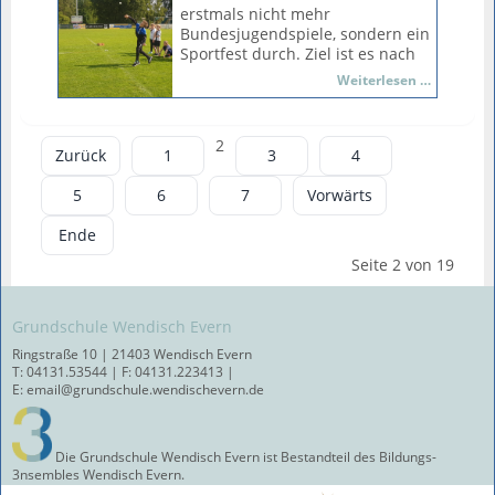
erstmals nicht mehr
Bundesjugendspiele, sondern ein
Sportfest durch. Ziel ist es nach
wie vor die Kraft, die Ausdauer,
Sportfest
Weiterlesen …
die Koordinationsfähigkeit und
2024
die Schnelligkeit der Schülerinnen
und Schüler abzubilden, die
2
Übungsformate haben sich aber
Zurück
1
3
4
geändert. Jede Schülerin und
jeder Schüler hat die Möglichkeit,
5
6
7
Vorwärts
mit der entsprechenden
Punktzahl ein Deutsches
Ende
Sportabzeichen zu bekommen.
Seite 2 von 19
Gemeinsam mit dem Zeugnis gibt
es eine Urkunde für die Stufen
"Bronze", "Silber" und "Gold".
Grundschule Wendisch Evern
Bereits im Mai waren die
Ringstraße 10 | 21403 Wendisch Evern
Schülerinnen und Schüler für das
T: 04131.53544 | F: 04131.223413 |
Laufabzeichen 15, 30 oder 60
E: email@grundschule.wendischevern.de
Minuten gelaufen. Auch diese
Leistung konnte für das Deutche
Laufabzeichen genutzt werden.
Die Grundschule Wendisch Evern ist Bestandteil des Bildungs-
3nsembles Wendisch Evern.
Bei strahlendem Wetter waren die