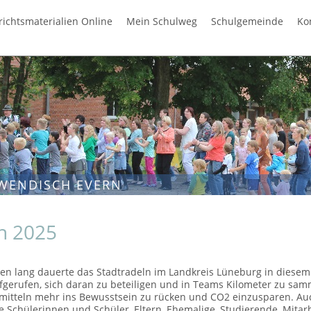
richtsmaterialien Online
Mein Schulweg
Schulgemeinde
Ko
WENDISCH EVERN
n 2025
en lang dauerte das Stadtradeln im Landkreis Lüneburg in diesem
fgerufen, sich daran zu beteiligen und in Teams Kilometer zu sa
smitteln mehr ins Bewusstsein zu rücken und CO2 einzusparen. Au
 Schülerinnen und Schüler, Eltern, Ehemalige, Studierende, Mitar