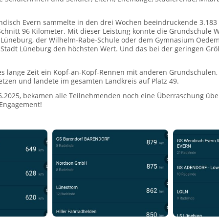
disch Evern sammelte in den drei Wochen beeindruckende 3.183 F
chnitt 96 Kilometer. Mit dieser Leistung konnte die Grundschule 
üneburg, der Wilhelm-Rabe-Schule oder dem Gymnasium Oedeme m
 Stadt Lüneburg den höchsten Wert. Und das bei der geringen Größ
s lange Zeit ein Kopf-an-Kopf-Rennen mit anderen Grundschulen, 
tzen und landete im gesamten Landkreis auf Platz 49.
06.2025, bekamen alle Teilnehmenden noch eine Überraschung über
 Engagement!