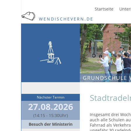
Startseite
Unter
WENDISCHEVERN.DE
GRUNDSCHULE 
Stadtradel
Nächster Termin
27.08.2026
Insgesamt drei Woch
(14:15 - 15:30Uhr)
auch alle Schulen au
Besuch der Ministerin
Fahrrad als Verkehr
ungefähr 30 radelnde