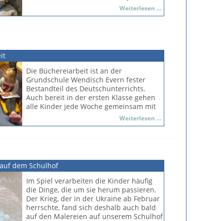
Kinder der scheidenden zweiten und der
Das
Weiterlesen …
beginnenden dritten Klasse die Aufgabe,
Gartenjahr
die Beete nicht nur von Unkraut zu
beginnt
befreien, sondern die Pflanzen auch zu
pflegen. Dazu gehört das regelmäßige
Gießen. Zum Schluss haben die Kinder
it
dann allerdings auch immer die Freude
an der großen Ernte. Unterstützung
Die Büchereiarbeit ist an der
erfahren die Schülerinnen und Schüler
Grundschule Wendisch Evern fester
auch in diesem Jahr von der Gärtnerin
Bestandteil des Deutschunterrichts.
Ulrike Kruse, Landwirtin aus dem Ort.
Auch bereit in der ersten Klasse gehen
alle Kinder jede Woche gemeinsam mit
der Deutschlehrerin dorthin, um zu
Büchereizeit
Weiterlesen …
schmökern oder auch nur anzugucken,
gemeinsam oder auch alleine. Zusätzlich
hat die Bücherei an mindestens einem
Tag in der Woche während der Pause
geöffnet, um eine Ausleihe zu
 auf dem Schulhof
ermöglichen.
Im Spiel verarbeiten die Kinder häufig
die Dinge, die um sie herum passieren.
Der Krieg, der in der Ukraine ab Februar
herrschte, fand sich deshalb auch bald
auf den Malereien auf unserem Schulhof