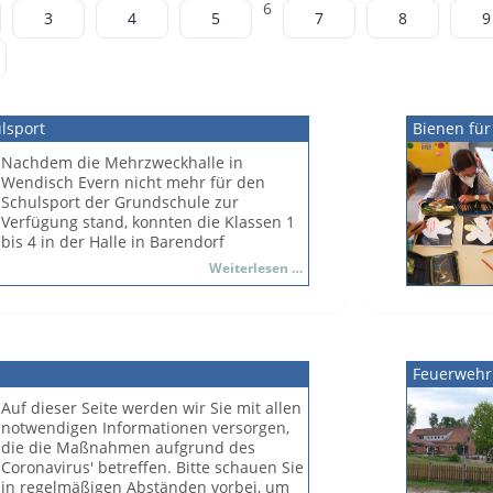
6
3
4
5
7
8
9
lsport
Bienen für
Nachdem die Mehrzweckhalle in
Wendisch Evern nicht mehr für den
Schulsport der Grundschule zur
Verfügung stand, konnten die Klassen 1
bis 4 in der Halle in Barendorf
unterkommen. Das brachte über das
Basketball
Weiterlesen …
Jahr gesehen viele Möglichkeiten mit
im
sich: Es konnten nicht nur andere
Schulsport
Geräte, wie zum Beispiel ein Reck,
aufgebaut werden, sondern es stand
auch wesentlich mehr Platz zur
Feuerweh
Verfügung.
Auf dieser Seite werden wir Sie mit allen
Im Mai 2022 eröffnete sich mit der
notwendigen Informationen versorgen,
Kooperation mit dem TUS Barendorf eine
die die Maßnahmen aufgrund des
gänzlich neue Möglichkeit, den
Coronavirus' betreffen. Bitte schauen Sie
Schulsport der dritten und vierten Klasse
in regelmäßigen Abständen vorbei, um
vielfältiger als in Wendisch Evern zu