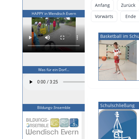
Anfang
Zurück
HAPPY in Wendisch Evern
Vorwärts
Ende
Basketball im Schu
Was für ein Dorf...
Schulschließung
Bildungs-3nsemble