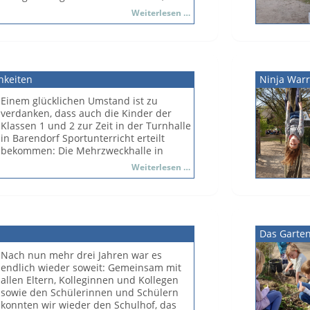
die aktuellen Informationen zu erhalten.
gestalten: Mit dabei waren an mehreren
Schulschließung
Weiterlesen …
Stunden auch Mitglieder der Basketball-
Im Folgenden finden Sie Antworten auf
Abteilung. Sie lernten von den
Fragen, die bereits an uns
Trainerinnen der Kindermanschaft
herangetragen wurden. Sollten Sie
Korbroller, verschiedene Würfe,
weitere Fragen haben, wenden Sie sich
Dribbeltechniken, Pässe und auch
hkeiten
gerne an uns!
Ninja War
andere taktische Kniffe.
Einem glücklichen Umstand ist zu
Am Ende der Einheit konnten die Kinder
verdanken, dass auch die Kinder der
der Klassen 3 und 4 sogar ein Basketball-
Klassen 1 und 2 zur Zeit in der Turnhalle
Abzeichen erlangen.
in Barendorf Sportunterricht erteilt
bekommen: Die Mehrzweckhalle in
Wendisch Evern war aufgrund von
Ungeahnte
Weiterlesen …
Baufälligkeit vorübergehend
Möglichkeiten
geschlossen, sodass dort kein
Sportunterricht stattfinden konnte. In
der Halle in Barendorf ergeben sich
Möglichkeiten, die für die Schülerinnen
Das Garten
und Schüler aller Klassenstufen einen
Mehrwert bedeuten.
Nach nun mehr drei Jahren war es
endlich wieder soweit: Gemeinsam mit
allen Eltern, Kolleginnen und Kollegen
sowie den Schülerinnen und Schülern
konnten wir wieder den Schulhof, das