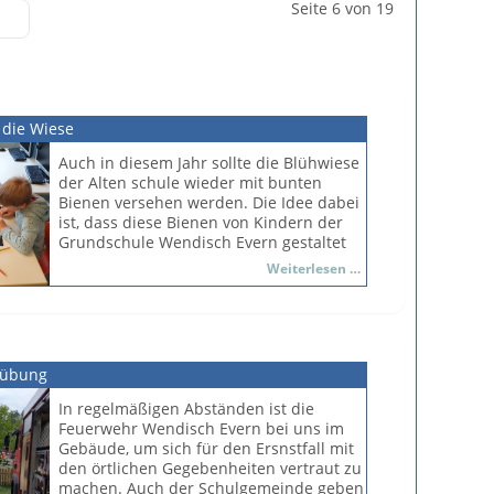
Seite 6 von 19
 die Wiese
Auch in diesem Jahr sollte die Blühwiese
der Alten schule wieder mit bunten
Bienen versehen werden. Die Idee dabei
ist, dass diese Bienen von Kindern der
Grundschule Wendisch Evern gestaltet
werden. Unsere Idee dabei ist wiederum,
Bienen
Weiterlesen …
dass die Gestaltung in Partnerarbeit
für
läuft.
die
Wiese
Und so fanden sich im Mai 2022 die
Partnerklassen zu einem ihrer letzten
rübung
Projekttage zusammen: Die Klassen 1
und 4. Im Sommer 2021 hatten die
In regelmäßigen Abständen ist die
Kinder der 4. Klasse die Kinder der
Feuerwehr Wendisch Evern bei uns im
neuen 1. Klasse noch begrüßt. Nun
Gebäude, um sich für den Ersnstfall mit
müssen sie bald Abschied voneinander
den örtlichen Gegebenheiten vertraut zu
nehmen, denn die Viertklässlerinnen
machen. Auch der Schulgemeinde geben
und Viertklässler verlassen die