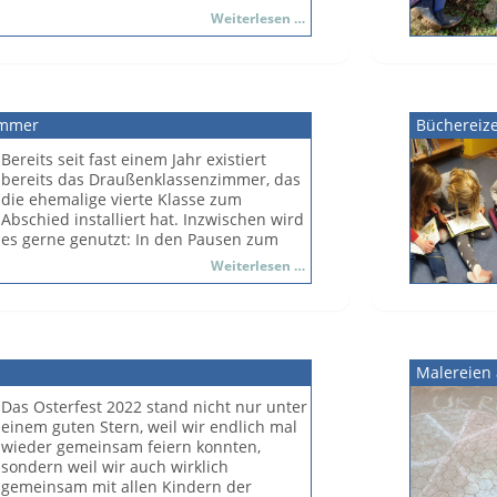
Beet und die Kräuterpyramide
Gartenaktion
Weiterlesen …
gemeinsam für den Sommer vorbereiten.
2022
Der Förderverein des Bildungs-
3nsembles unterstützte die Schule wie
immer kräftig. Diesmal wurden
coronakonform Getränke und Essen
immer
Büchereize
gereicht. Vielen Dank für die Hilfe! Der
Garten und der Schulhof erstrahlten
Bereits seit fast einem Jahr existiert
dank der vielen helfenden Hände bereits
bereits das Draußenklassenzimmer, das
nach wenigen Stunden in "neuem
die ehemalige vierte Klasse zum
Glanz". Besonders sah man den Erfolg
Abschied installiert hat. Inzwischen wird
im Garten, den die Klasse 2 in diesem
es gerne genutzt: In den Pausen zum
Jahr beackert. Der Aufwand lohnt sich
Spielen, zum Draußenlernen oder aber
Draußenklassenzimmer
Weiterlesen …
jedoch immer, damit die Kinder im
auch für die Frühstückszeit. Nach den
Herbst eine reiche Ernte einfahren
lange vorherrschenden coronabedingten
können!
Einschränkungen kann man hier im
Schatten der umliegenden Bäume mit
dem aufkommenden Sommer auch
Malereien
wieder unproblematisch zusammen
sein.
Das Osterfest 2022 stand nicht nur unter
einem guten Stern, weil wir endlich mal
wieder gemeinsam feiern konnten,
sondern weil wir auch wirklich
gemeinsam mit allen Kindern der