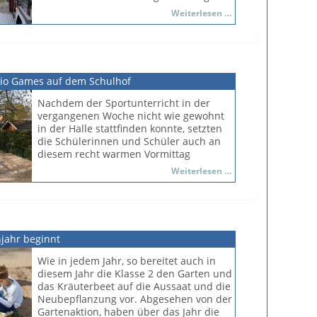
diese Übungen immer wieder ein gutes
Schulgemeinde demnächst.
Feuerwehrübung
Weiterlesen …
Gefühl, weil sich damit ein Stück
So bot sich das Bienen-Projekt
Verlässlichkeit für uns ergibt.
hervorragend an, noch einmal
Für viele der Feuerwehrmänner war der
gemeinsam Etwas zu erschaffen.
Besuch im Schulgebäude eine Rückkehr
rio Games auf dem Schulhof
in die Vergangenheit, waren doch viele
von Ihnen vor einigen Jahrzehnten
Nachdem der Sportunterricht in der
bereits hier, um die Schulbank zu
vergangenen Woche nicht wie gewohnt
drücken.
in der Halle stattfinden konnte, setzten
Der Ortsbrandmeister simulierte mit
die Schülerinnen und Schüler auch an
seinen Männern eine Gefahrensituation,
diesem recht warmen Vormittag
sodass die Manschaft entsprechend
verschiedene sportliche Aufgaben mit
Ninja
Weiterlesen …
reagieren musste. Souverän wurden die
Hilfe von Spielgeräten auf dem Schulhof
Warrio
gestellten Aufgaben gemeistert, das
um. So konnten die Kinder der Klassen 3
Games
"verletzte Opfer" konnte geborgen
und 4 "Ninja Warrior Games" im
auf
werden.
Kleinformat erleben.
dem
Schulhof
jahr beginnt
Wie in jedem Jahr, so bereitet auch in
diesem Jahr die Klasse 2 den Garten und
das Kräuterbeet auf die Aussaat und die
Neubepflanzung vor. Abgesehen von der
Gartenaktion, haben über das Jahr die