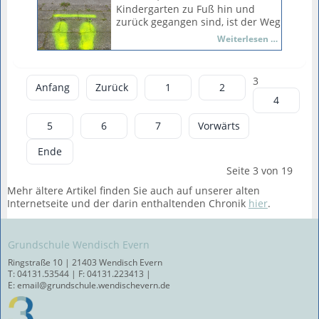
mit Schnittgut und Erde, dann
Kindergarten zu Fuß hin und
können sie die neuen Pflanzen
zurück gegangen sind, ist der Weg
der zweiten Klassen beherbergen.
zur Schule doch noch einmal eine
Gelbe
Weiterlesen …
größere Herausforderung, weil er
Füße
nun zum großen Teil
weisen
selbstständig und alleine
den
3
zurückgelegt wird. Eine große
Anfang
Zurück
1
2
Weg
Hilfe bei der Bewältigung sind die
4
gelben Füße, die in diesen Tagen
auf den Gehwegen des Dorfes
5
6
7
Vorwärts
gesprüht werden. Sie dienen der
Orientierung, leiten die Kinder
Ende
zur Schule und geben auch
Seite 3 von 19
Hilfestellung für richtiges
Verhalten, weil sie immer wieder
Mehr ältere Artikel finden Sie auch auf unserer alten
an das Anhalten erinnern.
Internetseite und der darin enthaltenden Chronik
hier
.
Grundschule Wendisch Evern
Ringstraße 10 | 21403 Wendisch Evern
T: 04131.53544 | F: 04131.223413 |
E: email@grundschule.wendischevern.de