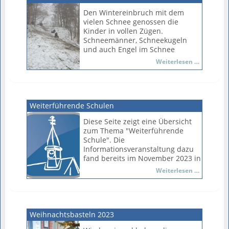
Mehr dazu auch unter:
Besondern glücklich waren die
www.sauschlaudurchsdorf.de
teilnehmenden Kinder über die
Den Wintereinbruch mit dem
vielen Erwachsenen, die entlang
vielen Schnee genossen die
des Weges auf die
Kinder in vollen Zügen.
Vorbeiziehenden warteten und
Schneemänner, Schneekugeln
Süßigkeiten warfen.
und auch Engel im Schnee
begleiteten sie durch die Pausen.
Schlitten
Weiterlesen …
Am 06.12. genossen die Kinder
der ersten und zweiten Klasse
dann noch einmal die Rodelpiste
im nahegelegenen "Adams
Garten".
Weiterführende Schulen
Diese Seite zeigt eine Übersicht
zum Thema "Weiterführende
Schule". Die
Informationsveranstaltung dazu
fand bereits im November 2023 in
der Grundschule Barendorf statt.
Weiterfü
Weiterlesen …
Schulen
Weihnachtsbasteln 2023