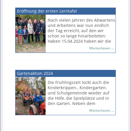
Behelfsbriefkasten konnte den
Jungen weiterhelfen, denn diese
Eröffnung der ersten Lerntafel
schweben immer in
Nach vielen Jahren des Abwartens
Lebensgefahr, wenn der
und Arbeitens war nun endlich
Briefkasten weiter genutzt
der Tag erreicht, auf den wir
werden würde. Nun sind die
schon so lange hinarbeiteten:
Jungen endlich ausgeflogen...
Haben 15.04.2024 haben wir die
erste dauerhaft installierte
Eröffnung
Weiterlesen …
Lernstation hier im Dorf Wendisch
der
Evern eröffnet. Diese Lernstation
ersten
ist Resultat von Ereignissen, die
Lerntafel
bereits vor knapp 10 Jahren in
Gang gesetzt wurden. Damals
Gartenaktion 2024
haben wir uns zunächst von der
Die Frühlingszeit lockt auch die
Grundschule auf den Weg
Kinderkrippen-, Kindergarten-
gemacht, den Schulstandort
und Schulgemeinde wieder auf
zukunftsfähig zu machen. Eines
die Höfe, die Spielplätze und in
der ersten Ergebnisse unserer
den Garten. Neben dem
Arbeit war: Ohne die Krippe und
Frühjahrsputz mit Rechen und
den Kindergarten geht es nicht.
Gartenakt
Weiterlesen …
Schukarre stand auch wieder der
Es entstand das Bildungs-
2024
Heckenschnitt oder das
3nsemble.
Umgraben auf dem Programm.
Die Lerntafel, die das Thema
Gemeinsam wurden die drei