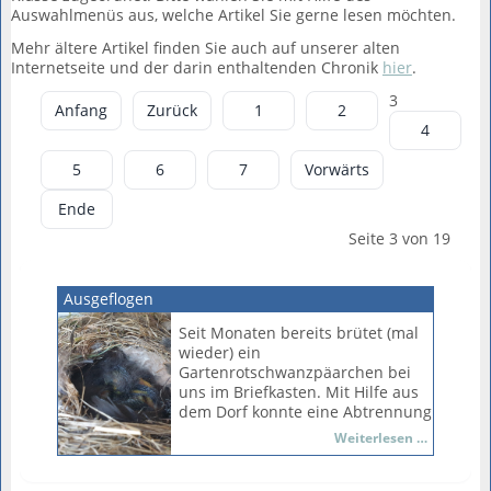
Auswahlmenüs aus, welche Artikel Sie gerne lesen möchten.
Mehr ältere Artikel finden Sie auch auf unserer alten
Internetseite und der darin enthaltenden Chronik
hier
.
3
Anfang
Zurück
1
2
4
5
6
7
Vorwärts
Ende
Seite 3 von 19
Ausgeflogen
Seit Monaten bereits brütet (mal
wieder) ein
Gartenrotschwanzpäarchen bei
uns im Briefkasten. Mit Hilfe aus
dem Dorf konnte eine Abtrennung
des Briefkastens umgesetzt
Ausgeflo
Weiterlesen …
werden, sodass die Vögel ihre
Jungen in Ruhe ausbrüten
konnten. Auch ein