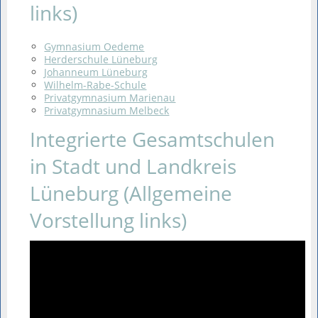
links)
Gymnasium Oedeme
Herderschule Lüneburg
Johanneum Lüneburg
Wilhelm-Rabe-Schule
Privatgymnasium Marienau
Privatgymnasium Melbeck
Integrierte Gesamtschulen
in Stadt und Landkreis
Lüneburg (Allgemeine
Vorstellung links)