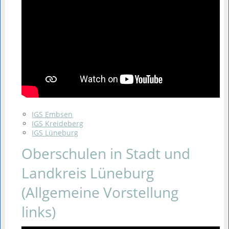
IGS Embsen
IGS Kreideberg
IGS Lüneburg
Oberschulen in Stadt und
Landkreis Lüneburg
(Allgemeine Vorstellung
links)