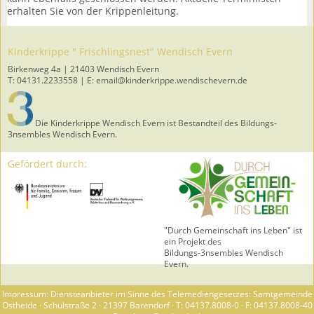
erhalten Sie von der Krippenleitung.
Kinderkrippe " Frischlingsnest" Wendisch Evern
Birkenweg 4a | 21403 Wendisch Evern
T: 04131.2233558 | E: email@kinderkrippe.wendischevern.de
Die Kinderkrippe Wendisch Evern ist Bestandteil des Bildungs-
3nsembles Wendisch Evern.
Gefördert durch:
"Durch Gemeinschaft ins Leben" ist
ein Projekt des
Bildungs-3nsembles Wendisch
Evern.
Impressum: Diensteanbieter im Sinne des Telemediengesetzes: Samtgemeinde
Ostheide · Schulstraße 2 · 21397 Barendorf · T: 04137.8008-0 · F: 04137.8008-40