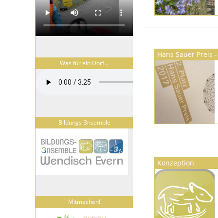
Hans Sauer Preis -
Was für ein Dorf...
Bildungs-3nsemble
Konzeption
Mitmachen!