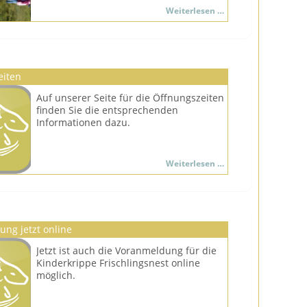
sich die Kinder der Grundschule jeden
Projektwoche
Weiterlesen …
Morgen in drei Gruppen. In diesen
"Natürliche
lernen sie gemeinsam über einen der
Lebensräume"
drei Lebensräume...
eiten
Auf unserer Seite für die Öffnungszeiten
finden Sie die entsprechenden
Informationen dazu.
Öffnungszeiten
Weiterlesen …
ng jetzt online
Jetzt ist auch die Voranmeldung für die
Kinderkrippe Frischlingsnest online
möglich.