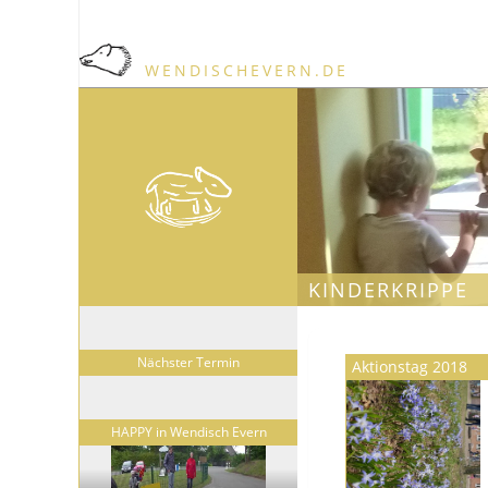
WENDISCHEVERN.DE
KINDERKRIPPE
Nächster Termin
Aktionstag 2018
HAPPY in Wendisch Evern