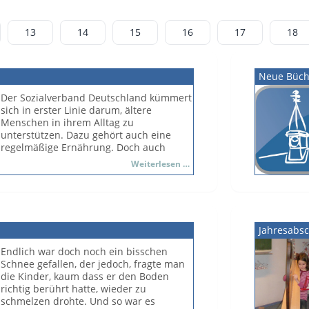
13
14
15
16
17
18
Neue Büche
Der Sozialverband Deutschland kümmert
sich in erster Linie darum, ältere
Menschen in ihrem Alltag zu
unterstützen. Dazu gehört auch eine
regelmäßige Ernährung. Doch auch
Kinder unterstützen die ehrenamtlich
Apfelaktion
Weiterlesen …
arbeitenden gern, denn Kinder
2014
benötigen ebenso eine regelmäßige
gesunde Ernährung. So waren zwei
Mitglieder des Lüneburger
Ortsverbandes bei uns in der
Jahresabsc
Grundschule Wendisch Evern und
brachten für jeden Schüler einen Apfel
Endlich war doch noch ein bisschen
mit.
Schnee gefallen, der jedoch, fragte man
die Kinder, kaum dass er den Boden
richtig berührt hatte, wieder zu
schmelzen drohte. Und so war es