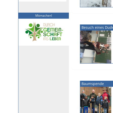
Mitmachen!
Besuch eines Dude
Baumspende