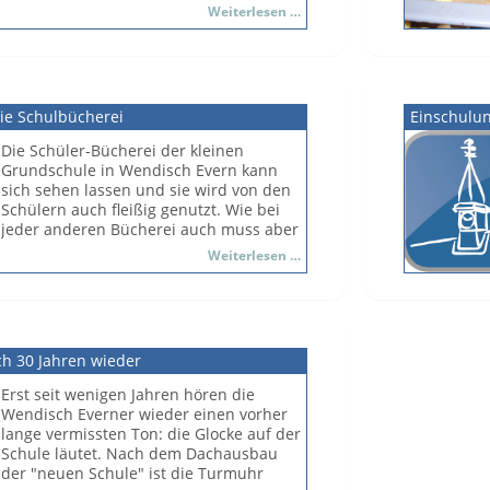
er Platanen aus eigener Züchtung stiften,
Baumspende
Weiterlesen …
schöne Schaustunde viel zu schnell zu
die in Richtung Schützenhaus aufgestellt
Ende!
werden sollten.
Nachdem im Sommer bereits ein
Maulbeerbaum weichen musste, stellen
ie Schulbücherei
die vier Bäume einen Ausgleich dar, der
Einschulun
dem Schulhof und damit den Kindern
Die Schüler-Bücherei der kleinen
zugute kommt. Am 28.11.2013 fand die
Grundschule in Wendisch Evern kann
Übergabe statt, während der die Bäume
sich sehen lassen und sie wird von den
mit Hilfe des Spenders gesetzt werden
Schülern auch fleißig genutzt. Wie bei
konnten.
jeder anderen Bücherei auch muss aber
An dieser Stelle noch einmal ein
der Bestand immer aktualisiert werden
Neue
Weiterlesen …
herzliches Dankeschön für die Spende!
und dabei hat es jetzt am Tage der
Bücher
Einschulung eine große Hilfe gegeben.
für
die
Die Schule hatte den vielen Verwandten
Schulbücherei
der Schulanfänger angeboten, eine
ch 30 Jahren wieder
"Patenschaft" für ein Buch zu
übernehmen.
Erst seit wenigen Jahren hören die
Schulsekretärin Monika Olma hat dafür
Wendisch Everner wieder einen vorher
einen ganzen Tisch voll verschiedener
lange vermissten Ton: die Glocke auf der
nagelneuer Kinderbücher vorgestellt mit
Schule läutet. Nach dem Dachausbau
Lesestoff für die jüngsten Leseanfänger
der "neuen Schule" ist die Turmuhr