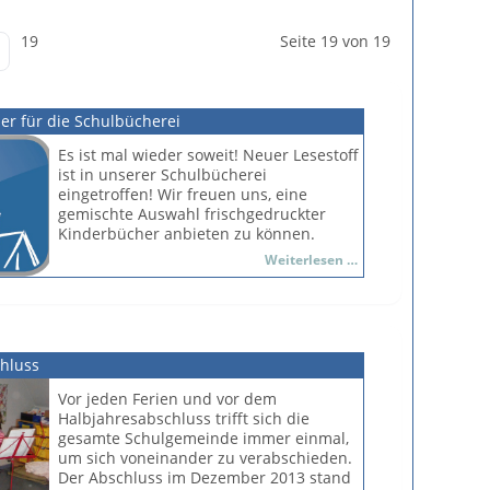
19
Seite 19 von 19
r für die Schulbücherei
Es ist mal wieder soweit! Neuer Lesestoff
ist in unserer Schulbücherei
eingetroffen! Wir freuen uns, eine
gemischte Auswahl frischgedruckter
Kinderbücher anbieten zu können.
Neue
Weiterlesen …
Mit dabei sind: Der kleine Drache
Bücher
Kokosnuss, die Zwillingsmädchen Maja &
für
Motte, der kleine Halbindianer Tohu
die
Wabohu und sein Zwergpony Matschi,
Schulbücherei
das Meerschweinchen King-Kong und
hluss
die wilden Küken.
Für die Abenteurer unter euch, bieten
Vor jeden Ferien und vor dem
wir mit der Reihe Labyrinth der
Halbjahresabschluss trifft sich die
Geheimnisse von Matthias von Bornstädt
gesamte Schulgemeinde immer einmal,
die richtige Unterhaltung. Phil, Jago und
um sich voneinander zu verabschieden.
Karoline entdecken ein Labyrinth unter
Der Abschluss im Dezember 2013 stand