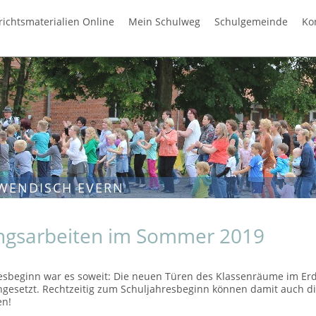
richtsmaterialien Online
Mein Schulweg
Schulgemeinde
Ko
WENDISCH EVERN
ngsarbeiten im Sommer 2019
esbeginn war es soweit: Die neuen Türen des Klassenräume im Erd
ngesetzt. Rechtzeitig zum Schuljahresbeginn können damit auch d
en!