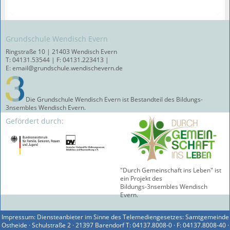
Grundschule Wendisch Evern
Ringstraße 10 | 21403 Wendisch Evern
T: 04131.53544 | F: 04131.223413 |
E: email@grundschule.wendischevern.de
Die Grundschule Wendisch Evern ist Bestandteil des Bildungs-
3nsembles Wendisch Evern.
Gefördert durch:
"Durch Gemeinschaft ins Leben" ist
ein Projekt des
Bildungs-3nsembles Wendisch
Evern.
Impressum: Diensteanbieter im Sinne des Telemediengesetzes: Samtgemeinde
Ostheide · Schulstraße 2 · 21397 Barendorf T: 04137.8008-0 · F: 04137.8008-40 ·