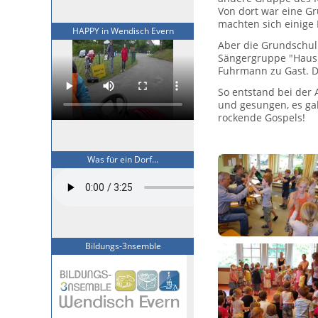
Von dort war eine G
machten sich einige
HAPPY in Wendisch Evern
Aber die Grundschul
Sängergruppe "Hausi
Fuhrmann zu Gast. D
So entstand bei der 
und gesungen, es gab
rockende Gospels!
Was für ein Dorf...
Bildungs-3nsemble