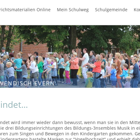
richtsmaterialien Online
Mein Schulweg
Schulgemeinde
Ko
WENDISCH EVERN
ndet...
indet wird immer wieder dann bewusst, wenn man sie in den Mitte
 die drei Bildungseinrichtungen des Bildungs-3nsembles Musik in 
aren zum Singen und Bewegen in den Kindergarten gekommen. Gem
indergartens bastelte Masken zur "Vogelhochzeit" und erhielt da