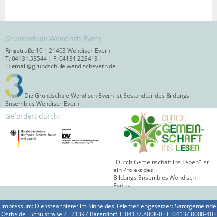
Grundschule Wendisch Evern
Ringstraße 10 | 21403 Wendisch Evern
T: 04131.53544 | F: 04131.223413 |
E: email@grundschule.wendischevern.de
Die Grundschule Wendisch Evern ist Bestandteil des Bildungs-
3nsembles Wendisch Evern.
Gefördert durch:
"Durch Gemeinschaft ins Leben" ist
ein Projekt des
Bildungs-3nsembles Wendisch
Evern.
Impressum: Diensteanbieter im Sinne des Telemediengesetzes: Samtgemeinde
Ostheide · Schulstraße 2 · 21397 Barendorf T: 04137.8008-0 · F: 04137.8008-40 ·