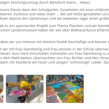
ustigen Faschingsumzug durch Wendisch Evern... Helau!
nsere Klasse dann den Schulgarten. Zusammen mit einer erfahren
eeren, Kürbisse und vieles mehr ... Mit viel Farbe gestalteten uns
beet, ebenso den Gartenzaun und wir bekamen sogar einen großes
gab es ein spannendes Projekt zum Thema Planeten und wir konnte
schen Landesmuseum haben wir viel über Bildhauerkunst erfahren.
ben wir uns intensiv mit Antonio Vivaldi beschäftigt und können nu
wir mit Frau Dannheisig und Frau Janssen in der Schule übernacht
nteuer: Kurz vorm Einschlafen trommelte uns Frau Dannheisig z
s dem Wald kamen, überraschten uns Frau Richter und Herr Stroer
dann mit Stockbrot am Feuer und sangen "schmutzige" Lieder. Das