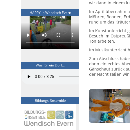
wir dann in einem l
Im April übernahm u
HAPPY in Wendisch Evern
Möhren, Bohnen, Erdb
rund um das Kräuter
Im Kunstunterricht 
Besuch im Ostpreußi
Ton arbeiten.
Im Musikunterricht ha
Zum Abschluss haben 
dann ein echtes Abe
Was für ein Dorf...
Gänsehaut zurück au
der Nacht saßen wir 
Bildungs-3nsemble