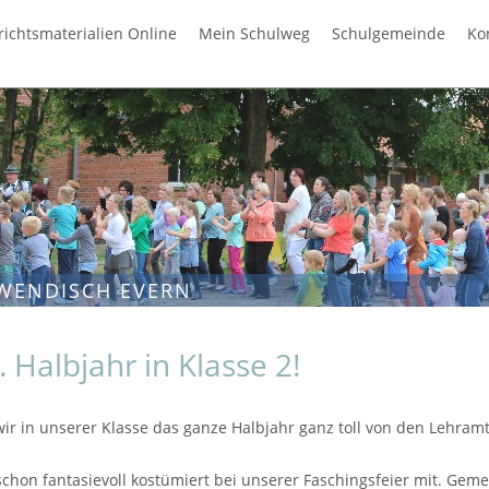
richtsmaterialien Online
Mein Schulweg
Schulgemeinde
Ko
WENDISCH EVERN
2. Halbjahr in Klasse 2!
ir in unserer Klasse das ganze Halbjahr ganz toll von den Lehra
schon fantasievoll kostümiert bei unserer Faschingsfeier mit. G