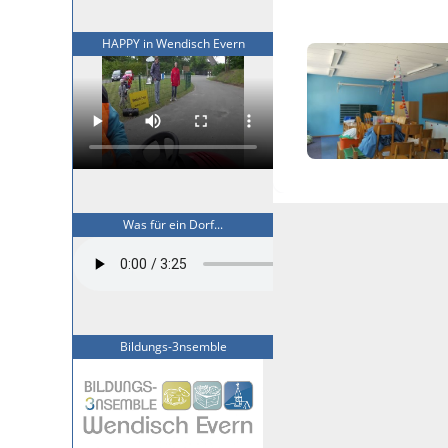
HAPPY in Wendisch Evern
Was für ein Dorf...
Bildungs-3nsemble