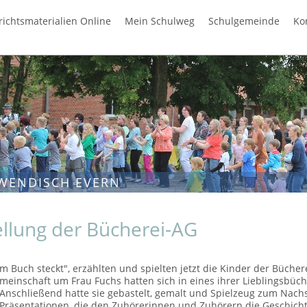
richtsmaterialien Online
Mein Schulweg
Schulgemeinde
Ko
WENDISCH EVERN
llung der Bücherei-AG
nem Buch steckt", erzählten und spielten jetzt die Kinder der Büche
meinschaft um Frau Fuchs hatten sich in eines ihrer Lieblingsbüche
Anschließend hatte sie gebastelt, gemalt und Spielzeug zum Nachs
Präsentationen, die den Zuhörerinnen und Zuhörern die Geschich