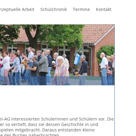
Navigation
nzeptuelle Arbeit
Schulchronik
Termine
Kontakt
überspring
rei-AG interessierten Schülerinnen und Schülern vor. Die 9
r so vertieft, dass sie dessen Geschichte in und
pielen mitgebracht. Daraus entstanden kleine
te des Buches näherbrachten.