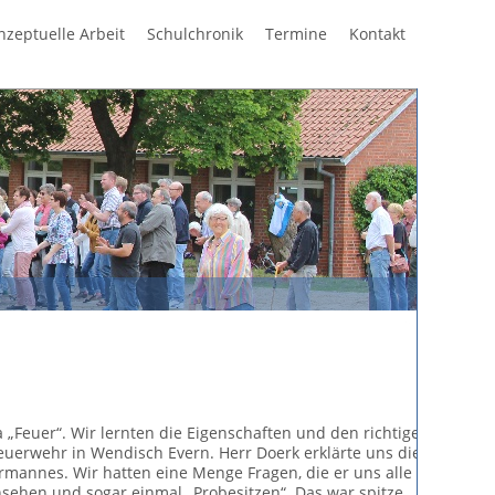
Navigation
nzeptuelle Arbeit
Schulchronik
Termine
Kontakt
überspring
„Feuer“. Wir lernten die Eigenschaften und den richtigen
uerwehr in Wendisch Evern. Herr Doerk erklärte uns die
mannes. Wir hatten eine Menge Fragen, die er uns alle
ehen und sogar einmal „Probesitzen“. Das war spitze.