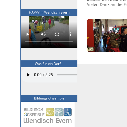
Vielen Dank an die F
HAPPY in Wendisch Evern
Was für ein Dorf...
Bildungs-3nsemble