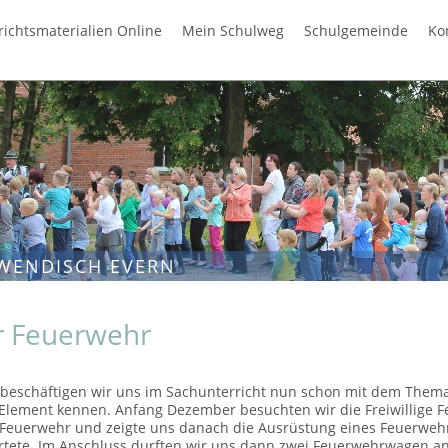
richtsmaterialien Online
Mein Schulweg
Schulgemeinde
Ko
WENDISCH EVERN
r Feuerwehr
beschäftigen wir uns im Sachunterricht nun schon mit dem Thema 
lement kennen. Anfang Dezember besuchten wir die Freiwillige Fe
 Feuerwehr und zeigte uns danach die Ausrüstung eines Feuerwehr
rtete. Im Anschluss durften wir uns dann zwei Feuerwehrwagen ans