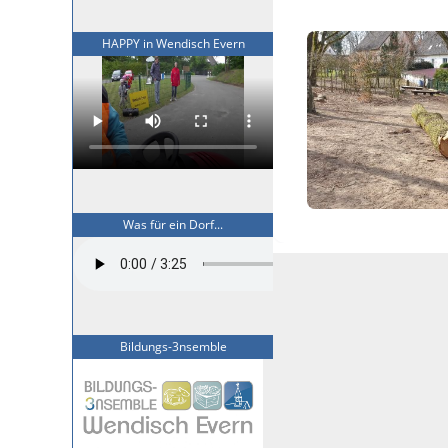
HAPPY in Wendisch Evern
Was für ein Dorf...
Bildungs-3nsemble