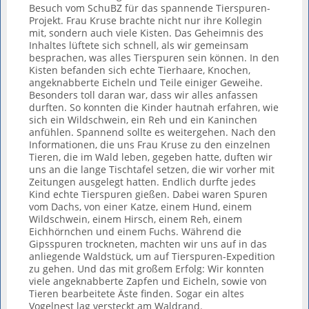
Besuch vom SchuBZ für das spannende Tierspuren-
Projekt. Frau Kruse brachte nicht nur ihre Kollegin
mit, sondern auch viele Kisten. Das Geheimnis des
Inhaltes lüftete sich schnell, als wir gemeinsam
besprachen, was alles Tierspuren sein können. In den
Kisten befanden sich echte Tierhaare, Knochen,
angeknabberte Eicheln und Teile einiger Geweihe.
Besonders toll daran war, dass wir alles anfassen
durften. So konnten die Kinder hautnah erfahren, wie
sich ein Wildschwein, ein Reh und ein Kaninchen
anfühlen. Spannend sollte es weitergehen. Nach den
Informationen, die uns Frau Kruse zu den einzelnen
Tieren, die im Wald leben, gegeben hatte, duften wir
uns an die lange Tischtafel setzen, die wir vorher mit
Zeitungen ausgelegt hatten. Endlich durfte jedes
Kind echte Tierspuren gießen. Dabei waren Spuren
vom Dachs, von einer Katze, einem Hund, einem
Wildschwein, einem Hirsch, einem Reh, einem
Eichhörnchen und einem Fuchs. Während die
Gipsspuren trockneten, machten wir uns auf in das
anliegende Waldstück, um auf Tierspuren-Expedition
zu gehen. Und das mit großem Erfolg: Wir konnten
viele angeknabberte Zapfen und Eicheln, sowie von
Tieren bearbeitete Äste finden. Sogar ein altes
Vogelnest lag versteckt am Waldrand.