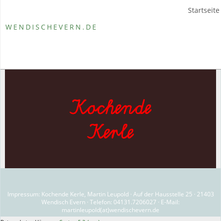
Startseite
WENDISCHEVERN.DE
Impressum: Kochende Kerle, Martin Leupold · Auf der Hausstelle 25 · 21403
Wendisch Evern · Telefon: 04131.7206027 · E-Mail:
martinleupold(at)wendischevern.de