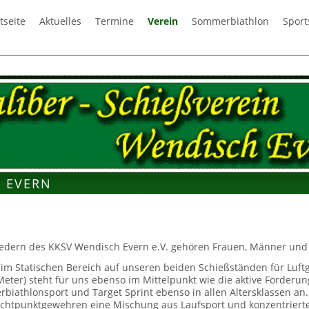
tseite
Aktuelles
Termine
Verein
Sommerbiathlon
Sport
 EVERN
edern des KKSV Wendisch Evern e.V. gehören Frauen, Männer und J
 im Statischen Bereich auf unseren beiden Schießständen für Luft
 Meter) steht für uns ebenso im Mittelpunkt wie die aktive Förde
biathlonsport und Target Sprint ebenso in allen Altersklassen an.
ichtpunktgewehren eine Mischung aus Laufsport und konzentrierte