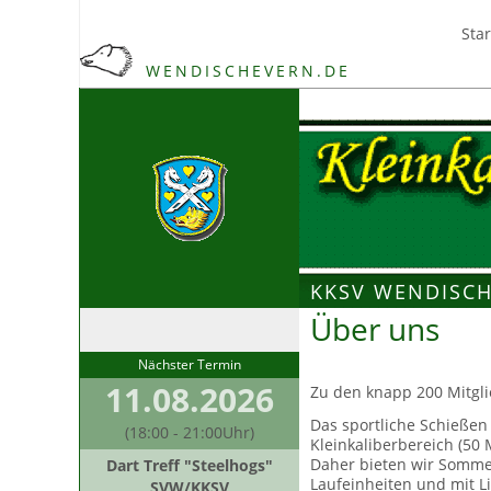
Star
WENDISCHEVERN.DE
KKSV WENDISCH
Über uns
Nächster Termin
11.08.2026
Zu den knapp 200 Mitgli
Das sportliche Schießen
(18:00 - 21:00Uhr)
Kleinkaliberbereich (50
Daher bieten wir Sommer
Dart Treff "Steelhogs"
Laufeinheiten und mit L
SVW/KKSV