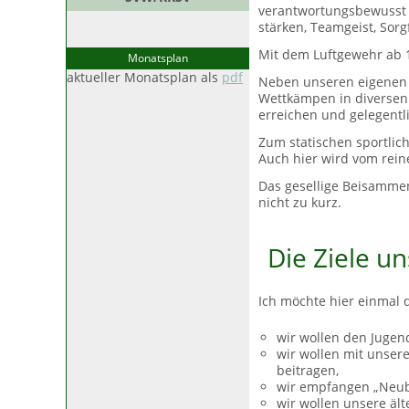
verantwortungsbewusst m
stärken, Teamgeist, Sor
Mit dem Luftgewehr ab 1
Monatsplan
aktueller Monatsplan als
pdf
Neben unseren eigenen s
Wettkämpen in diversen D
erreichen und gelegentli
Zum statischen sportlich
Auch hier wird vom rein
Das gesellige Beisammen
nicht zu kurz.
Die Ziele u
Ich möchte hier einmal d
wir wollen den Jugend
wir wollen mit unser
beitragen,
wir empfangen „Neub
wir wollen unsere äl