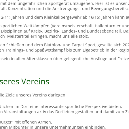
it dem ungefährlichen Sportgerät umzugehen. Hier ist es unser 
gfalt, Konzentration und die Anstrengungs- und Bewegungsbereitsc
2(11) Jahren und dem Kleinkalibergewehr ab 16(15) Jahren kann auc
portlichen Wettkämpfen (Vereinsmeisterschaft, Hallenturnier und 
isziplinen auf Kreis-, Bezirks-, Landes- und Bundesebene teil. Da
ch Meistertitel erringen, macht uns alle stolz.
en Schießen und dem Biathlon- und Target Sport, gesellte sich 2022 
en Trainings- und Spaßwettkampf bis zum Ligabetrieb in der Regio
sein in allen Altersklassen über gelegentliche Ausflüge und Frei
nseres Vereins
ie Ziele unseres Vereins darlegen:
lichen im Dorf eine interessante sportliche Perspektive bieten,
en Veranstaltungen aktiv das Dorfleben gestalten und damit zum 
ürger“ mit offenen Armen,
teren Mitbürger in unsere Unternehmungen einbinden,