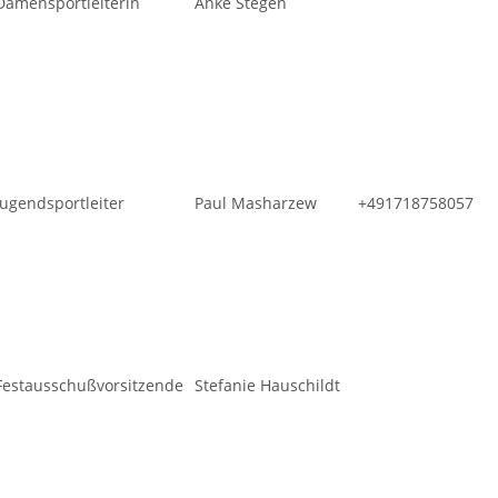
Damensportleiterin
Anke Stegen
Jugendsportleiter
Paul Masharzew
+491718758057
Festausschußvorsitzende
Stefanie Hauschildt