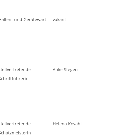
Hallen- und Gerätewart
vakant
stellvertretende
Anke Stegen
Schriftführerin
stellvertretende
Helena Kovahl
Schatzmeisterin