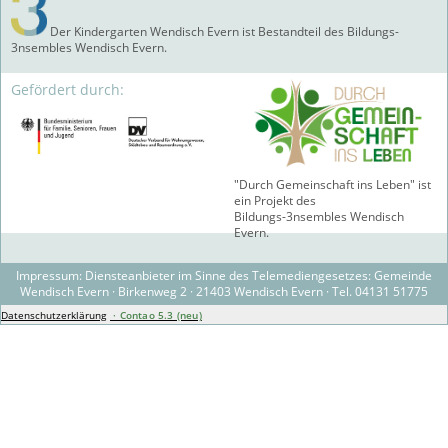
Der Kindergarten Wendisch Evern ist Bestandteil des Bildungs-
3nsembles Wendisch Evern.
Gefördert durch:
"Durch Gemeinschaft ins Leben" ist
ein Projekt des
Bildungs-3nsembles Wendisch
Evern.
Impressum: Diensteanbieter im Sinne des Telemediengesetzes: Gemeinde
Wendisch Evern · Birkenweg 2 · 21403 Wendisch Evern · Tel. 04131 51775
Datenschutzerklärung