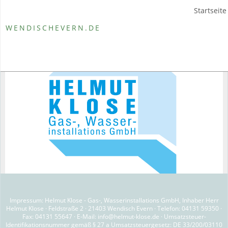
Startseite
WENDISCHEVERN.DE
Impressum: Helmut Klose - Gas-, Wasserinstallations GmbH, Inhaber Herr
Helmut Klose · Feldstraße 2 · 21403 Wendisch Evern · Telefon: 04131 59350 ·
Fax: 04131 55647 · E-Mail: info@helmut-klose.de · Umsatzsteuer-
Identifikationsnummer gemäß § 27 a Umsatzsteuergesetz: DE 33/200/03110