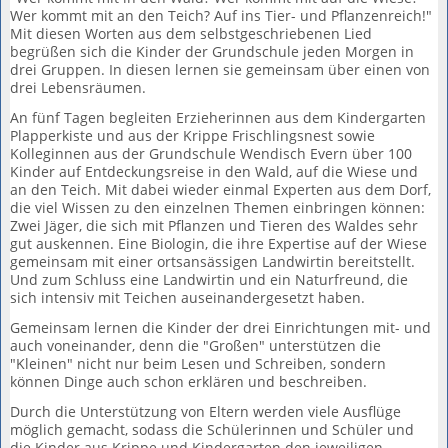
Wer kommt mit an den Teich? Auf ins Tier- und Pflanzenreich!"
Mit diesen Worten aus dem selbstgeschriebenen Lied
begrüßen sich die Kinder der Grundschule jeden Morgen in
drei Gruppen. In diesen lernen sie gemeinsam über einen von
drei Lebensräumen.
An fünf Tagen begleiten Erzieherinnen aus dem Kindergarten
Plapperkiste und aus der Krippe Frischlingsnest sowie
Kolleginnen aus der Grundschule Wendisch Evern über 100
Kinder auf Entdeckungsreise in den Wald, auf die Wiese und
an den Teich. Mit dabei wieder einmal Experten aus dem Dorf,
die viel Wissen zu den einzelnen Themen einbringen können:
Zwei Jäger, die sich mit Pflanzen und Tieren des Waldes sehr
gut auskennen. Eine Biologin, die ihre Expertise auf der Wiese
gemeinsam mit einer ortsansässigen Landwirtin bereitstellt.
Und zum Schluss eine Landwirtin und ein Naturfreund, die
sich intensiv mit Teichen auseinandergesetzt haben.
Gemeinsam lernen die Kinder der drei Einrichtungen mit- und
auch voneinander, denn die "Großen" unterstützen die
"Kleinen" nicht nur beim Lesen und Schreiben, sondern
können Dinge auch schon erklären und beschreiben.
Durch die Unterstützung von Eltern werden viele Ausflüge
möglich gemacht, sodass die Schülerinnen und Schüler und
die Kinder aus Krippe und Kindergarten den jeweiligen