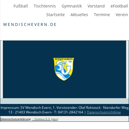
Fußball
Tischtennis
Gymnastik
Vorstand
eFootball
Startseite
Aktuelles
Termine
Verein
WENDISCHEVERN.DE
Impressum: SV Wendisch Evern, 1. Vorsitzender: Olaf Rohstock · Niendorfer Weg
13 · 21403 Wendisch Evern · T: 04131-2842164 |
Datenschutzrichtlinie
Datenschutzerklärung